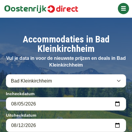
Overslaan
en
naar
Appartementen
de
inhoud
gaan
Accommodaties in Bad
Chalets
Kleinkirchheim
Hotels
Vul je data in voor de nieuwste prijzen en deals in Bad
Kleinkirchheim
Inclusief skipas
Wintersport
Incheckdatum
Zomervakantie
All inclusive
Uitcheckdatum
Vakantieparken