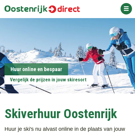
Overslaan
en
naar
Appartementen
de
inhoud
gaan
Chalets
Hotels
Inclusief skipas
Huur online en bespaar
Vergelijk de prijzen in jouw skiresort
Wintersport
Zomervakantie
Skiverhuur Oostenrijk
All inclusive
Huur je ski's nu alvast online in de plaats van jouw
Vakantieparken