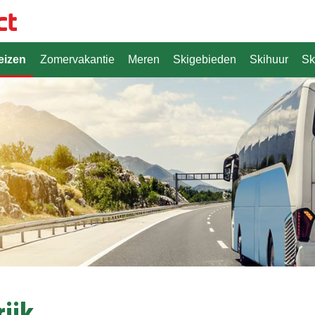
eizen
Zomervakantie
Meren
Skigebieden
Skihuur
Sk
ijk