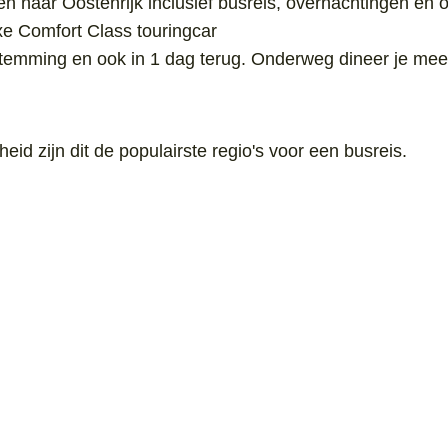
n naar Oostenrijk inclusief busreis, overnachtingen en on
xe Comfort Class touringcar
estemming en ook in 1 dag terug. Onderweg dineer je mees
id zijn dit de populairste regio's voor een busreis.