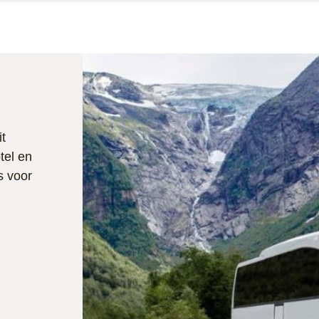
it
otel en
s voor