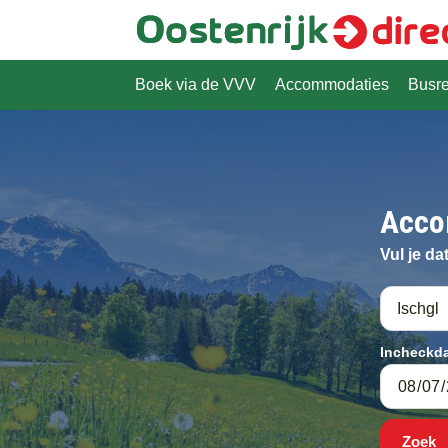
Overslaan
en
naar
de
Boek via de VVV
Accommodaties
Busr
Hoofdnavigatie
inhoud
gaan
Acco
Vul je da
Incheckd
Zoek