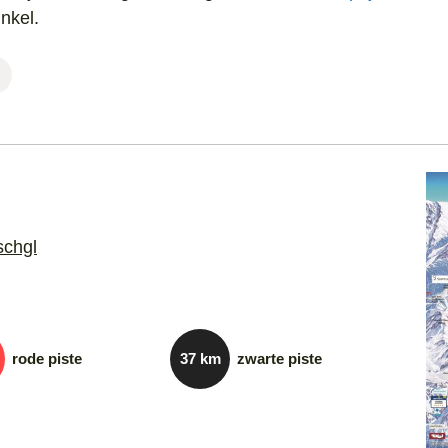
nkel.
schgl
rode piste
37 km
zwarte piste